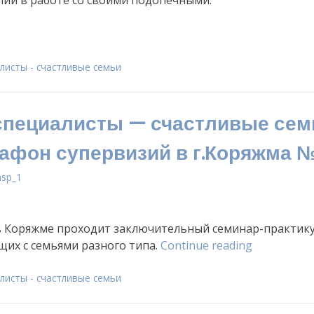
ый
ливые
листы - счастливые семьи
листы
пециалисты — счастливые сем
ивые
афон супервизий в г.Коряжма 
»,
asp_1
ма»
а в Коряжме проходит заключительный семинар-практик
«Счастлив
щих с семьями разного типа.
Continue reading
специалис
—
листы - счастливые семьи
счастливы
семьи.