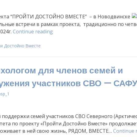
оекта “ПРОЙТИ ДОСТОЙНО ВМЕСТЕ” – в Новодвинске
ьные встречи в рамках проекта, традиционно по четв
«Встречи
024г.
Continue reading
с
психологом
и Достойно Вместе
для
членов
ихологом для членов семей и
семей
и
ужения участников СВО — САФ
ближнего
окружения
asp_1
участников
СВО
—
 поддержки семей участников СВО Северного (Арктичес
Новодвинск»
тета по проекту «Пройти Достойно Вместе» продолжае
роживает в ней свою жизнь, РЯДОМ, ВМЕСТЕ…
Continue 