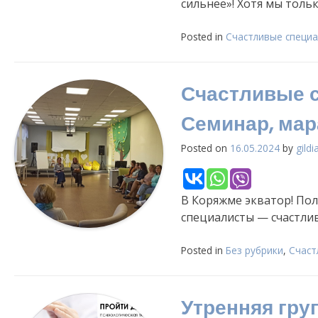
сильнее»! Хотя мы толь
Posted in
Счастливые специа
Счастливые с
Семинар, мар
Posted on
16.05.2024
by
gildi
В Коряжме экватор! По
специалисты — счастлив
Posted in
Без рубрики
,
Счаст
Утренняя гру