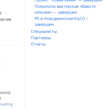
Проект “Новая линия” — завершен
Психологю мастерские «Вместе
сильнее» — завершен
РК в Новодвинском КЦСО –
ергам.
завершен
Специалисты
Партнеры
Отчеты
У
кого)
т
«Встречи
reading