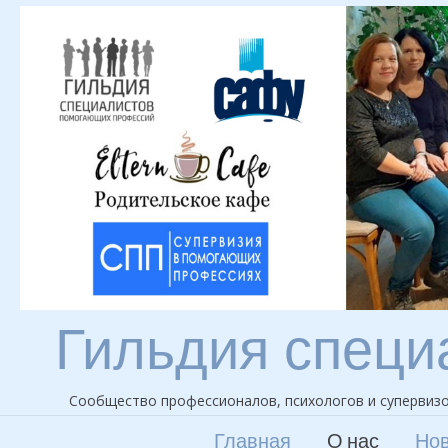
Skip
to
content
Гильдия специ
Сообщество профессионалов, психологов и супервизо
Главная
О нас
Нов