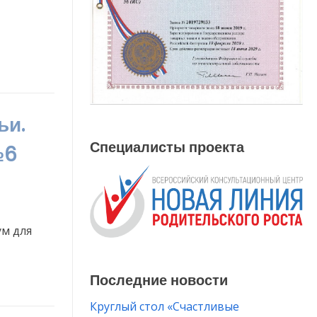
ьи.
Специалисты проекта
№6
ум для
ые
ты
Последние новости
е
Круглый стол «Счастливые