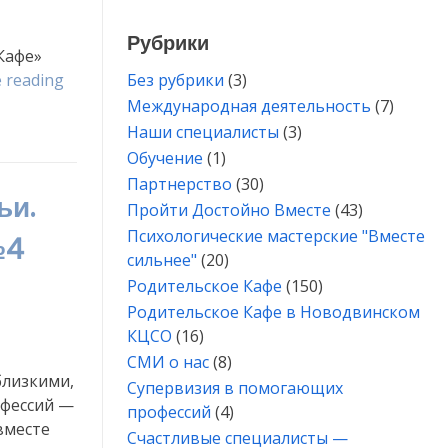
№5»
Рубрики
Кафе»
«Супервизии
 reading
Без рубрики
(3)
для
Международная деятельность
(7)
волонтеров-
Наши специалисты
(3)
психологов
Обучение
(1)
Родительского
Партнерство
(30)
ьи.
Кафе
Пройти Достойно Вместе
(43)
продолжаются»
Психологические мастерские "Вместе
№4
сильнее"
(20)
Родительское Кафе
(150)
Родительское Кафе в Новодвинском
КЦСО
(16)
СМИ о нас
(8)
близкими,
Супервизия в помогающих
фессий —
профессий
(4)
вместе
Счастливые специалисты —