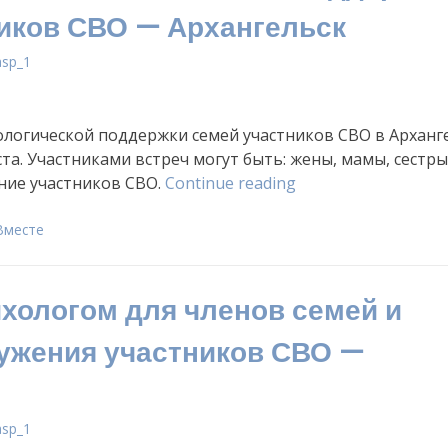
иков СВО — Архангельск
asp_1
ологической поддержки семей участников СВО в Арханг
та. Участниками встреч могут быть: жены, мамы, сестры
«Утренняя
ние участников СВО.
Continue reading
группа
психологической
Вместе
поддержки
для
ихологом для членов семей и
семей
участников
ужения участников СВО —
СВО
—
Архангельск»
asp_1