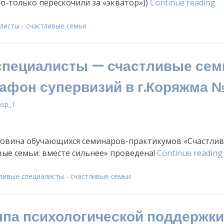
«
ко-только перескочили за «экватор»))
Continue reading
с
—
листы - счастливые семьи
сч
се
пециалисты — счастливые сем
С
м
афон супервизий в г.Коряжма 
с
в
asp_1
г.
№
ловина обучающихся семинаров-практикумов «Счастли
ые семьи: вместе сильнее» проведена!
Continue reading
ливые специалисты - счастливые семьи
ппа психологической поддержки