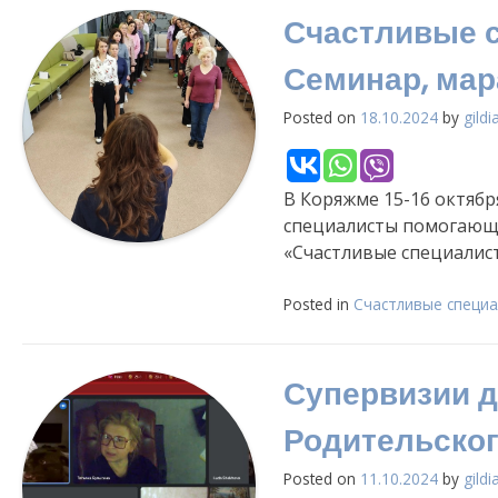
Счастливые с
Семинар, мар
Posted on
18.10.2024
by
gildi
В Коряжме 15-16 октября
специалисты помогающи
«Счастливые специалист
Posted in
Счастливые специа
Супервизии д
Родительско
Posted on
11.10.2024
by
gildi