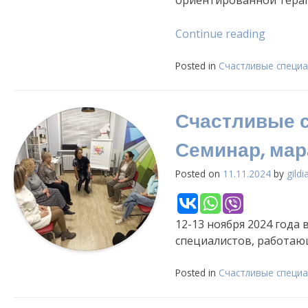
«Кругл
Continue reading
стол
«Счаст
Posted in
Счастливые специа
специа
—
Счастливые с
счастл
семьи:
Семинар, мар
вместе
сильнее
Posted on
11.11.2024
by
gildi
г.Коряж
12-13 ноября 2024 год
специалистов, работаю
Posted in
Счастливые специа