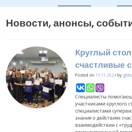
Новости, анонсы, событ
Круглый стол
счастливые с
Posted on
15.11.2024
by
gildi
Специалисты помогающи
участниками круглого с
специалистами супервиз
знания о действиях сча
взаимодействии с «тру
ориентированной терап