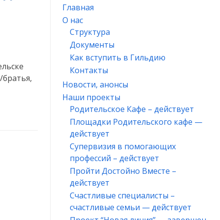
марафон
Главная
супервизий
О нас
в
Структура
г.Коряжма
Документы
№3»
Как вступить в Гильдию
ельске
Контакты
/братья,
Новости, анонсы
Наши проекты
Родительское Кафе – действует
Площадки Родительского кафе —
действует
Супервизия в помогающих
профессий – действует
Пройти Достойно Вместе –
действует
Счастливые специалисты –
счастливые семьи — действует