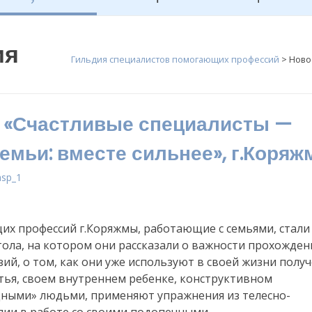
ия
Гильдия специалистов помогающих профессий
>
Ново
 «Счастливые специалисты —
емьи: вместе сильнее», г.Коряж
asp_1
х профессий г.Коряжмы, работающие с семьями, стали
тола, на котором они рассказали о важности прохожден
ий, о том, как они уже используют в своей жизни полу
стья, своем внутреннем ребенке, конструктивном
дными» людьми, применяют упражнения из телесно-
ии в работе со своими подопечными.