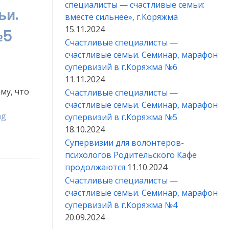
специалисты — счастливые семьи:
ьи.
вместе сильнее», г.Коряжма
15.11.2024
№5
й
Счастливые специалисты —
счастливые семьи. Семинар, марафон
супервизий в г.Коряжма №6
11.11.2024
му, что
Счастливые специалисты —
счастливые семьи. Семинар, марафон
«Счастливые
ng
супервизий в г.Коряжма №5
специалисты
18.10.2024
—
Супервизии для волонтеров-
счастливые
психологов Родительского Кафе
семьи.
продолжаются
11.10.2024
Семинар,
Счастливые специалисты —
марафон
счастливые семьи. Семинар, марафон
супервизий
супервизий в г.Коряжма №4
в
20.09.2024
г.Коряжма