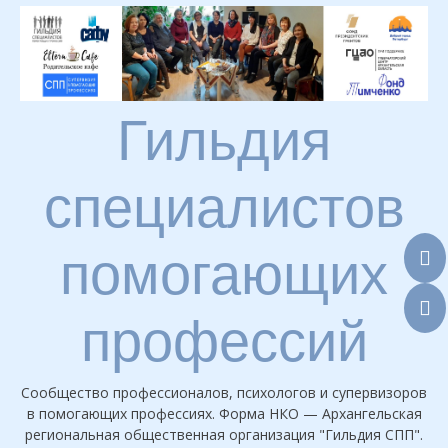
Skip
to
content
Гильдия
специалистов
помогающих
профессий
Сообщество профессионалов, психологов и супервизоров
в помогающих профессиях. Форма НКО — Архангельская
региональная общественная организация "Гильдия СПП".