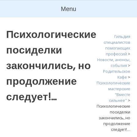
Menu
Психологические
Гильдия
специалистов
посиделки
помогающих
профессий
>
Новости, анонсы,
закончились, но
события
>
Родительское
продолжение
Кафе
>
Психологические
мастерские
следует!…
"Вместе
сильнее"
>
Психологические
посиделки
закончились, но
продолжение
следует!…