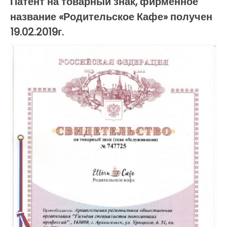
по
Патент на товарный знак, фирменное
название «Родительское Кафе» получен
записям
19.02.2019г.