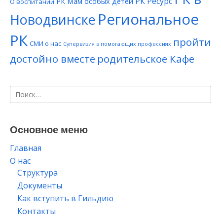
РК Ресурс
РК Мам особых детей
О воспитании
Региональное
Новодвинске
РК
пройти
СМИ о нас
Супервизия в помогающих профессиях
достойно вместе
родительское Кафе
Найти:
Основное меню
Главная
О нас
Структура
Документы
Как вступить в Гильдию
Контакты