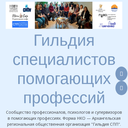
Skip
to
content
Гильдия
специалистов
помогающих
профессий
Сообщество профессионалов, психологов и супервизоров
в помогающих профессиях. Форма НКО — Архангельская
региональная общественная организация "Гильдия СПП".