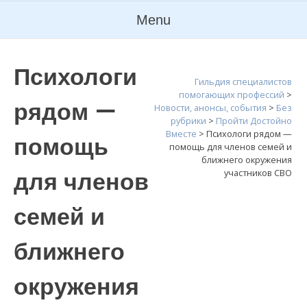
Menu
Психологи
Гильдия специалистов
помогающих профессий
>
рядом —
Новости, анонсы, события
>
Без
рубрики
>
Пройти Достойно
Вместе
>
Психологи рядом —
помощь
помощь для членов семей и
ближнего окружения
для членов
участников СВО
семей и
ближнего
окружения