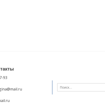
нтакты
7-93
Найти:
ygina@mail.ru
ail.ru