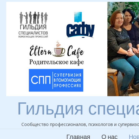
Skip
to
content
Гильдия специ
Сообщество профессионалов, психологов и супервизо
Главная
О нас
Нов