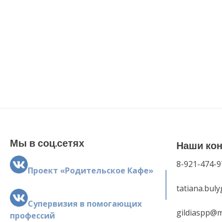
Мы в соц.сетях
Наши ко
8-921-474-9
Проект «Родительское Кафе»
tatiana.bul
Супервизия в помогающих
gildiaspp@m
профессий