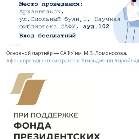
Основной партнёр — САФУ им. М.В. Ломоносова.
#фондпрезидентскихгрантов
#гильдияспп
#пройтид