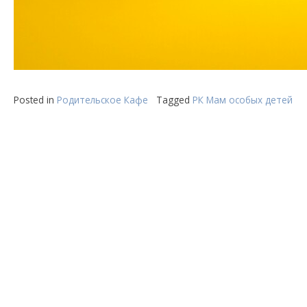
Posted in
Родительское Кафе
Tagged
РК Мам особых детей
Навигация
по
записям