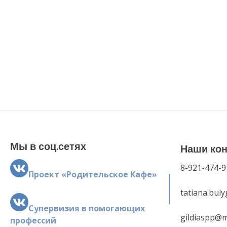
Мы в соц.сетях
Наши ко
8-921-474-9
Проект «Родительское Кафе»
tatiana.bul
Супервизия в помогающих
gildiaspp@m
профессий