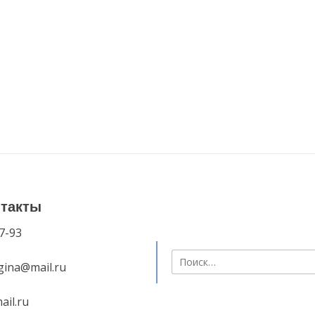
нтакты
7-93
Найти:
ygina@mail.ru
ail.ru