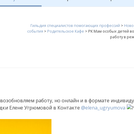
Гильдия специалистов помогающих профессий
>
Ново
события
>
Родительское Кафе
>
РК Мам особых детей в
работу в ре
 возобновляем работу, но онлайн
и в формате индивид
адки Елене Угрюмовой в Контакте
@elena_ugryumova