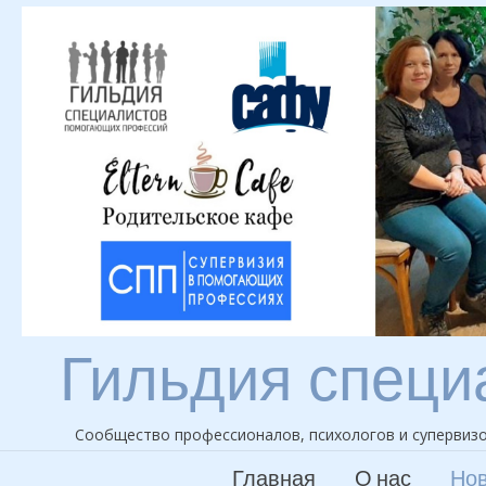
Skip
to
content
Гильдия специ
Сообщество профессионалов, психологов и супервизо
Главная
О нас
Нов